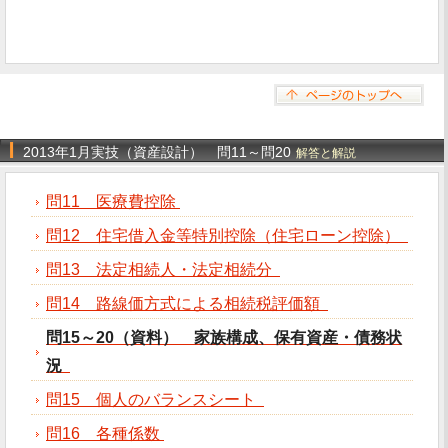
2013年1月実技（資産設計） 問11～問20
解答と解説
問11 医療費控除
問12 住宅借入金等特別控除（住宅ローン控除）
問13 法定相続人・法定相続分
問14 路線価方式による相続税評価額
問15～20（資料） 家族構成、保有資産・債務状
況
問15 個人のバランスシート
問16 各種係数