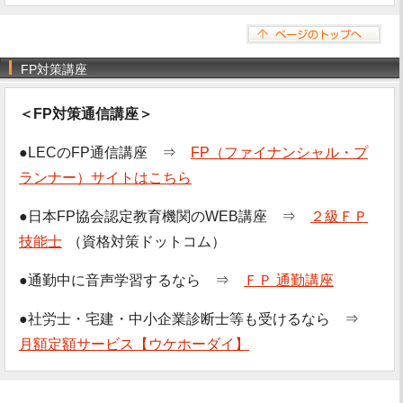
FP対策講座
＜FP対策通信講座＞
●LECのFP通信講座 ⇒
FP（ファイナンシャル・プ
ランナー）サイトはこちら
●日本FP協会認定教育機関のWEB講座 ⇒
２級ＦＰ
技能士
（資格対策ドットコム）
●通勤中に音声学習するなら ⇒
ＦＰ 通勤講座
●社労士・宅建・中小企業診断士等も受けるなら ⇒
月額定額サービス【ウケホーダイ】