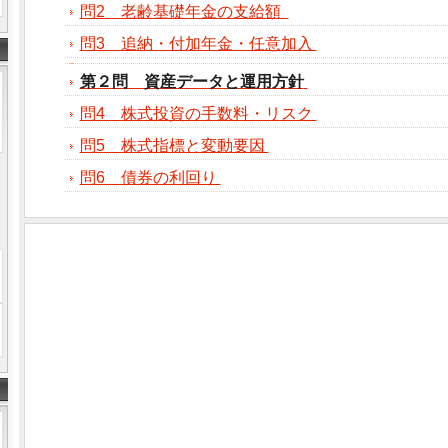
問2 老齢基礎年金の支給額
問3 追納・付加年金・任意加入
第２問 資産データと運用方針
問4 株式投資の手数料・リスク
問5 株式指標と変動要因
問6 債券の利回り