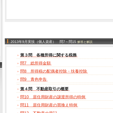
2013年9月実技（個人資産） 問7～問15
解答と解説
第３問 各種所得に関する税務
問7 総所得金額
問8 所得税の配偶者控除・扶養控除
問9 青色申告
第４問 不動産取引の概要
問10 居住用財産の譲渡所得の特例
問11 居住用財産の買換え特例