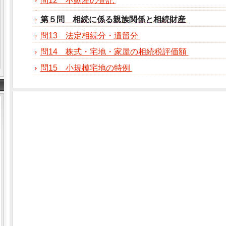
問12 不動産の登記
第５問 相続に係る親族関係と相続財産
問13 法定相続分・遺留分
問14 株式・宅地・家屋の相続税評価額
問15 小規模宅地の特例