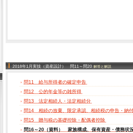
2018年1月実技（資産設計） 問11～問20
解答と解説
問11 給与所得者の確定申告
問12 公的年金等の雑所得
問13 法定相続人・法定相続分
問14 相続の放棄、限定承認、相続税の申告・納
問15 贈与税の基礎控除・配偶者控除
問16～20（資料） 家族構成、保有資産・債務状