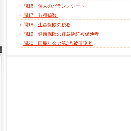
問16 個人のバランスシート
問17 各種係数
問18 生命保険の税務
問19 健康保険の任意継続被保険者
問20 国民年金の第3号被保険者