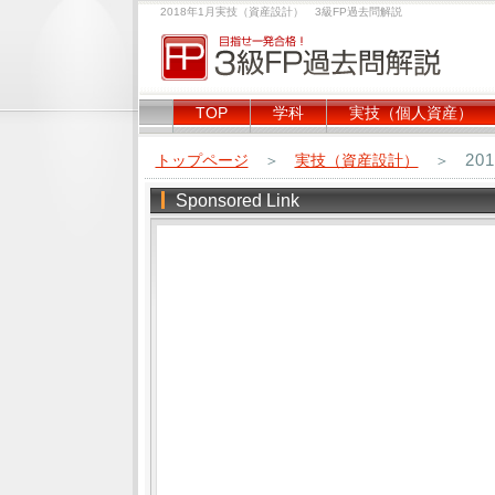
2018年1月実技（資産設計） 3級FP過去問解説
TOP
学科
実技（個人資産）
20
トップページ
＞
実技（資産設計）
＞
Sponsored Link