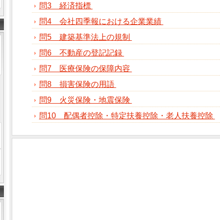
問3 経済指標
問4 会社四季報における企業業績
問5 建築基準法上の規制
問6 不動産の登記記録
問7 医療保険の保障内容
問8 損害保険の用語
問9 火災保険・地震保険
問10 配偶者控除・特定扶養控除・老人扶養控除