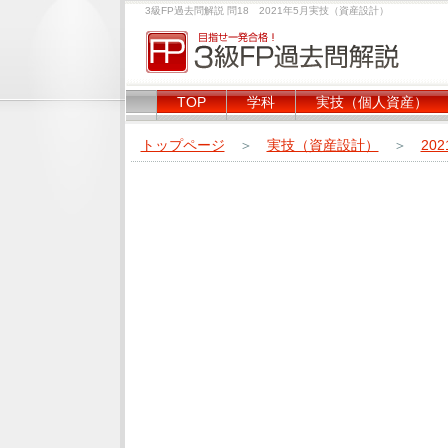
3級FP過去問解説 問18 2021年5月実技（資産設計）
TOP
学科
実技（個人資産）
トップページ
＞
実技（資産設計）
＞
20