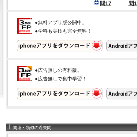
問17
問1
●無料アプリ版公開中。
●学科も実技も完全無料！
●広告無しの有料版。
●広告無しで集中学習！
関連・類似の過去問