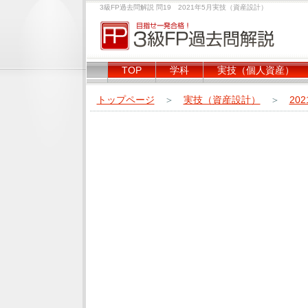
3級FP過去問解説 問19 2021年5月実技（資産設計）
TOP
学科
実技（個人資産）
トップページ
＞
実技（資産設計）
＞
20