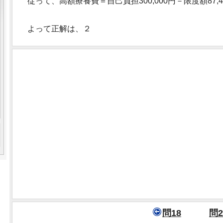
従って、高額療養費＝自己負担300,000円－限度額87,43
よって正解は、２
問18
問2