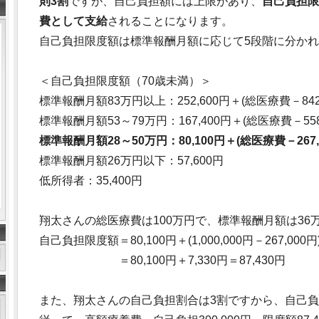
則3割
ですが、自己負担額には上限があり、
自己負担限
費として支給
されることになります。
自己負担限度額は標準報酬月額に応じて5段階に分か
＜自己負担限度額（70歳未満）＞
標準報酬月額83万円以上：252,600円＋(総医療費－842,
標準報酬月額53～79万円：167,400円＋(総医療費－558,
標準報酬月額28～50万円：80,100円＋(総医療費－267,0
標準報酬月額26万円以下：57,600円
低所得者：35,400円
翔太さんの総医療費は100万円で、標準報酬月額は36
自己負担限度額＝80,100円＋(1,000,000円－267,000円
＝80,100円＋7,330円＝87,430円
また、翔太さんの自己負担割合は3割ですから、自己負担