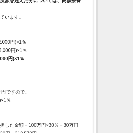
度額を超えた分については、高額療養
れています。
000円)×1％
000円)×1％
00円)×1％
万円ですので、
)×1％
した金額＝100万円×30％＝30万円