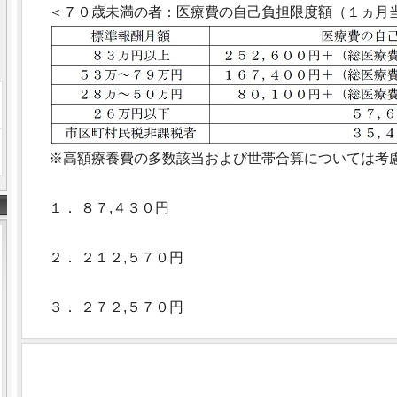
＜７０歳未満の者：医療費の自己負担限度額（１ヵ月当
※高額療養費の多数該当および世帯合算については考
１． ８７,４３０円
２． ２１２,５７０円
３． ２７２,５７０円