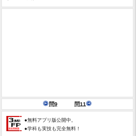
問9
問11
●無料アプリ版公開中。
●学科も実技も完全無料！