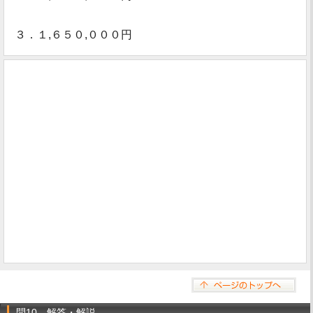
３．１,６５０,０００円
問10 解答・解説