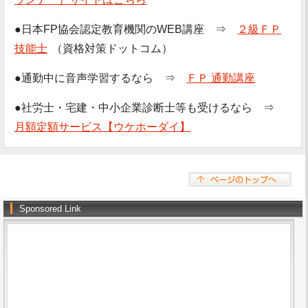
●日本FP協会認定教育機関のWEB講座 ⇒
２級ＦＰ
技能士
（資格対策ドットコム）
●通勤中に音声学習するなら ⇒
ＦＰ 通勤講座
●社労士・宅建・中小企業診断士等も受けるなら ⇒
月額定額サービス【ウケホーダイ】
Sponsored Link