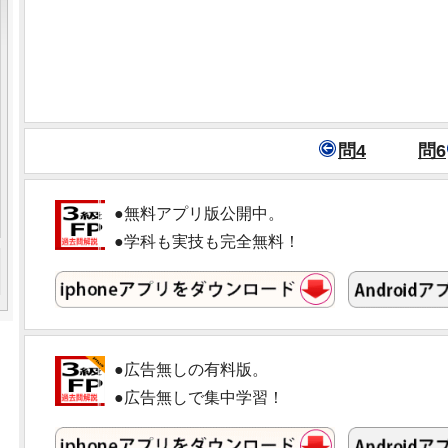
問4
問6
●無料アプリ版公開中。
●学科も実技も完全無料！
●広告無しの有料版。
●広告無しで集中学習！