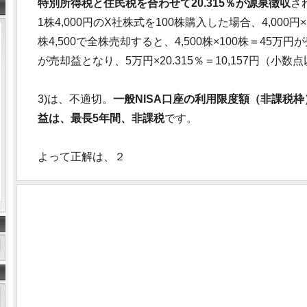
特別所得税と住民税を合わせて20.315％が源泉徴収
さ
1株4,000円のX社株式を100株購入した場合、4,000
株4,500で全株売却すると、4,500株×100株＝45
が売却益となり、5万円×20.315％＝10,157円（
3)は、不適切。
一般NISA口座の利用限度額（非課税枠
益は、最長5年間、非課税
です。
よって正解は、２