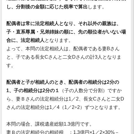
し、分割後の金額に応じた税率で算出
します。
配偶者は常に法定相続人となり、それ以外の親族は、
子・直系尊属・兄弟姉妹の順に、先の順位者がいない場
合に、法定相続人
となります。
よって、本問の法定相続人は、配偶者である妻Bさん
と、子である長女Cさんと二女Dさんの計3人となりま
す。
配偶者と子が相続人のとき、配偶者の相続分は2分の
1、子の相続分は2分の１
（子の人数分で分割）ですか
ら、妻Ｂさんの法定相続分は1／2、長女Cさんと二女D
さんの法定相続分は1／4（1／2÷2）ずつとなります。
本問の場合、課税遺産総額1.3億円です。
妻Ｂの法定相続分の相続税 ：1.3億円×1／2×30%－