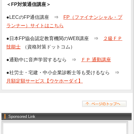
＜FP対策通信講座＞
●LECのFP通信講座 ⇒
FP（ファイナンシャル・プ
ランナー）サイトはこちら
●日本FP協会認定教育機関のWEB講座 ⇒
２級ＦＰ
技能士
（資格対策ドットコム）
●通勤中に音声学習するなら ⇒
ＦＰ 通勤講座
●社労士・宅建・中小企業診断士等も受けるなら ⇒
月額定額サービス【ウケホーダイ】
Sponsored Link