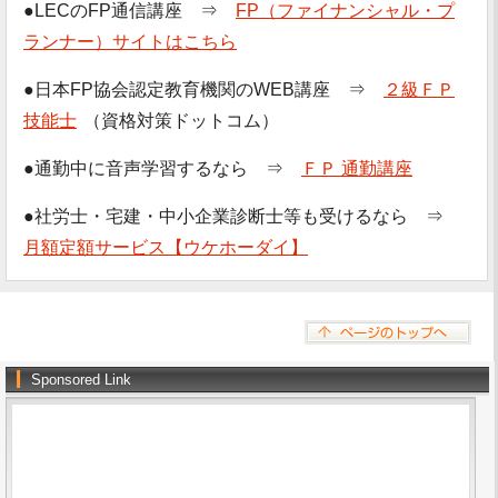
●LECのFP通信講座 ⇒
FP（ファイナンシャル・プ
ランナー）サイトはこちら
●日本FP協会認定教育機関のWEB講座 ⇒
２級ＦＰ
技能士
（資格対策ドットコム）
●通勤中に音声学習するなら ⇒
ＦＰ 通勤講座
●社労士・宅建・中小企業診断士等も受けるなら ⇒
月額定額サービス【ウケホーダイ】
Sponsored Link