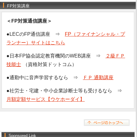
FP対策講座
＜FP対策通信講座＞
●LECのFP通信講座 ⇒
FP（ファイナンシャル・プ
ランナー）サイトはこちら
●日本FP協会認定教育機関のWEB講座 ⇒
２級ＦＰ
技能士
（資格対策ドットコム）
●通勤中に音声学習するなら ⇒
ＦＰ 通勤講座
●社労士・宅建・中小企業診断士等も受けるなら ⇒
月額定額サービス【ウケホーダイ】
Sponsored Link