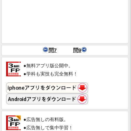
問7
問9
●無料アプリ版公開中。
●学科も実技も完全無料！
●広告無しの有料版。
●広告無しで集中学習！