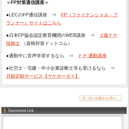
＜FP対策通信講座＞
●LECのFP通信講座 ⇒
FP（ファイナンシャル・プ
ランナー）サイトはこちら
●日本FP協会認定教育機関のWEB講座 ⇒
２級ＦＰ
技能士
（資格対策ドットコム）
●通勤中に音声学習するなら ⇒
ＦＰ 通勤講座
●社労士・宅建・中小企業診断士等も受けるなら ⇒
月額定額サービス【ウケホーダイ】
Sponsored Link