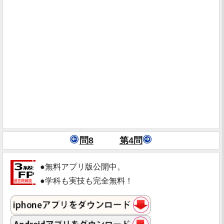
問8
第4問
●無料アプリ版公開中。
●学科も実技も完全無料！