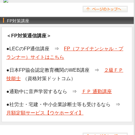
FP対策講座
＜FP対策通信講座＞
●LECのFP通信講座 ⇒
FP（ファイナンシャル・プ
ランナー）サイトはこちら
●日本FP協会認定教育機関のWEB講座 ⇒
２級ＦＰ
技能士
（資格対策ドットコム）
●通勤中に音声学習するなら ⇒
ＦＰ 通勤講座
●社労士・宅建・中小企業診断士等も受けるなら ⇒
月額定額サービス【ウケホーダイ】