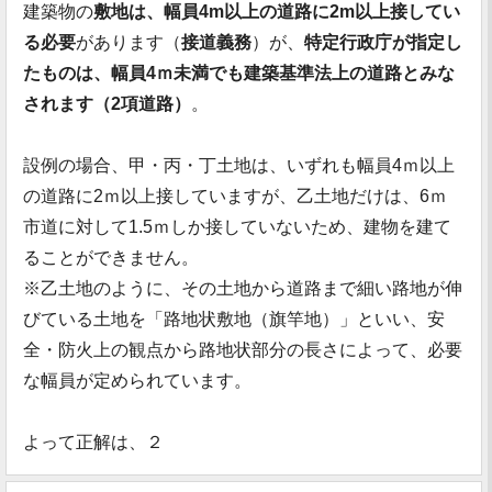
建築物の
敷地は、幅員4m以上の道路に2m以上接してい
る必要
があります（
接道義務
）が、
特定行政庁が指定し
たものは、幅員4ｍ未満でも建築基準法上の道路とみな
されます（2項道路）
。
設例の場合、甲・丙・丁土地は、いずれも幅員4ｍ以上
の道路に2ｍ以上接していますが、乙土地だけは、6ｍ
市道に対して1.5ｍしか接していないため、建物を建て
ることができません。
※乙土地のように、その土地から道路まで細い路地が伸
びている土地を「路地状敷地（旗竿地）」といい、安
全・防火上の観点から路地状部分の長さによって、必要
な幅員が定められています。
よって正解は、２