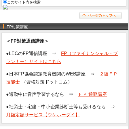
このサイト内を検索
FP対策講座
＜FP対策通信講座＞
●LECのFP通信講座 ⇒
FP（ファイナンシャル・プ
ランナー）サイトはこちら
●日本FP協会認定教育機関のWEB講座 ⇒
２級ＦＰ
技能士
（資格対策ドットコム）
●通勤中に音声学習するなら ⇒
ＦＰ 通勤講座
●社労士・宅建・中小企業診断士等も受けるなら ⇒
月額定額サービス【ウケホーダイ】