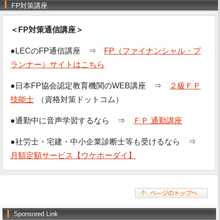
FP対策講座
＜FP対策通信講座＞
●LECのFP通信講座 ⇒
FP（ファイナンシャル・プ
ランナー）サイトはこちら
●日本FP協会認定教育機関のWEB講座 ⇒
２級ＦＰ
技能士
（資格対策ドットコム）
●通勤中に音声学習するなら ⇒
ＦＰ 通勤講座
●社労士・宅建・中小企業診断士等も受けるなら ⇒
月額定額サービス【ウケホーダイ】
Sponsored Link