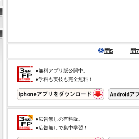
問5
問7
●無料アプリ版公開中。
●学科も実技も完全無料！
●広告無しの有料版。
●広告無しで集中学習！