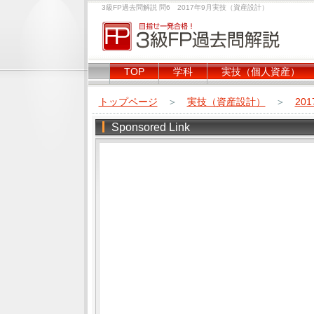
3級FP過去問解説 問6 2017年9月実技（資産設計）
TOP
学科
実技（個人資産）
トップページ
＞
実技（資産設計）
＞
20
Sponsored Link