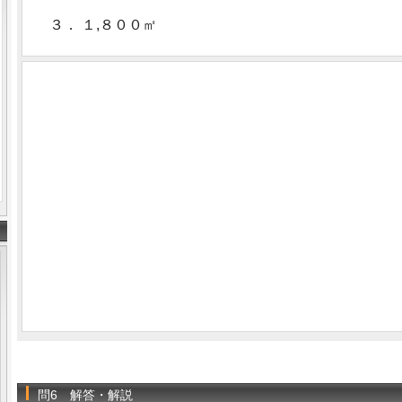
３． １,８００㎡
問6 解答・解説