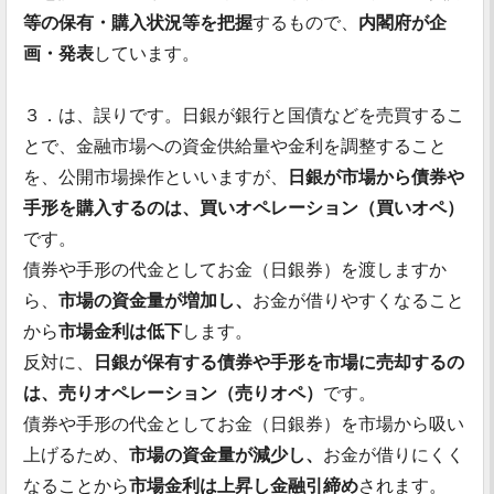
等の保有・購入状況等を把握
するもので、
内閣府が企
画・発表
しています。
３．は、誤りです。日銀が銀行と国債などを売買するこ
とで、金融市場への資金供給量や金利を調整すること
を、公開市場操作といいますが、
日銀が市場から債券や
手形を購入するのは、買いオペレーション（買いオペ）
です。
債券や手形の代金としてお金（日銀券）を渡しますか
ら、
市場の資金量が増加し、
お金が借りやすくなること
から
市場金利は低下
します。
反対に、
日銀が保有する債券や手形を市場に売却するの
は、売りオペレーション（売りオペ）
です。
債券や手形の代金としてお金（日銀券）を市場から吸い
上げるため、
市場の資金量が減少し、
お金が借りにくく
なることから
市場金利は上昇し金融引締め
されます。