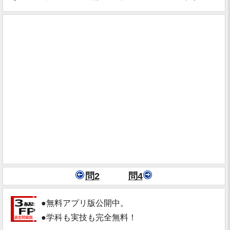
問2
問4
●無料アプリ版公開中。
●学科も実技も完全無料！