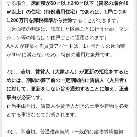
する場合、
床面積が50㎡以上240㎡以下（貸家の場合40
㎡以上）の住宅（特例適用住宅）であれば、1戸につき
1,200万円を課税標準から控除
することができます。
（床面積の判定は、独立した区画ごとに行うため、マン
ション等の場合は１住戸ごとに適用されます）
Aさんが建築する賃貸アパートは、1戸当たりの床面積
が40㎡に満たないため、特例の適用対象外です。
2)は、適切。
賃貸人（大家さん）が更新の拒絶をするた
めには、期間の満了前の一定期間内に賃借人（入居者）
に対して、更新をしない旨を通知することに加え、正当
事由が必要
です。
正当事由とは、賃貸人や賃借人がその土地や建物を必要
とする事情などで判断されます。
3)は、不適切。普通借家契約（一般的な建物賃貸借契