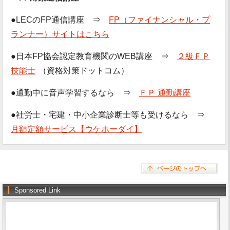
●LECのFP通信講座 ⇒
FP（ファイナンシャル・プ
ランナー）サイトはこちら
●日本FP協会認定教育機関のWEB講座 ⇒
２級ＦＰ
技能士
（資格対策ドットコム）
●通勤中に音声学習するなら ⇒
ＦＰ 通勤講座
●社労士・宅建・中小企業診断士等も受けるなら ⇒
月額定額サービス【ウケホーダイ】
Sponsored Link