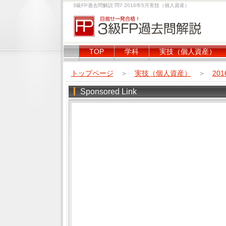
3級FP過去問解説 問7 2016年5月実技（個人資産）
TOP
学科
実技（個人資産）
トップページ
＞
実技（個人資産）
＞
20
Sponsored Link