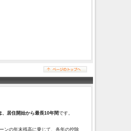
、居住開始から最長10年間
です。
ーンの年末残高に乗じて、各年の控除