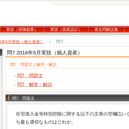
実技（保険顧客）
実技（資産設計）
過去問解説集
問7
16年5月実技（個人資産）
＞
問7 2016年5月実技（個人資産）
問7 問題文と解答・解説
問7 問題文
問7 解答・解説
問7 問題文
住宅借入金等特別控除に関する以下の文章の空欄(1)～
ち最も適切なものはどれか。