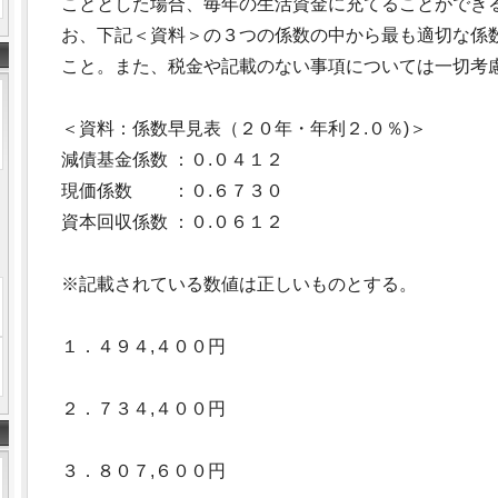
こととした場合、毎年の生活資金に充てることができ
お、下記＜資料＞の３つの係数の中から最も適切な係
こと。また、税金や記載のない事項については一切考
＜資料：係数早見表（２０年・年利２.０％)＞
減債基金係数 ：０.０４１２
現価係数 ：０.６７３０
資本回収係数 ：０.０６１２
※記載されている数値は正しいものとする。
１．４９４,４００円
２．７３４,４００円
３．８０７,６００円