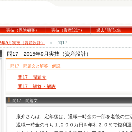
実技（保険顧客）
実技（資産設計）
過去問解説集
問17
15年9月実技（資産設計）
＞
問17 2015年9月実技（資産設計）
問17 問題文と解答・解説
問17 問題文
問17 解答・解説
問17 問題文
康介さんは、定年後は、退職一時金の一部を老後の生
退職一時金のうち１,２００万円を年利２.０％で複利