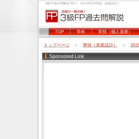
3級FP過去問解説 問17 2015年9月実技（資産設計）
TOP
学科
実技（個人資産）
トップページ
＞
実技（資産設計）
＞
20
Sponsored Link