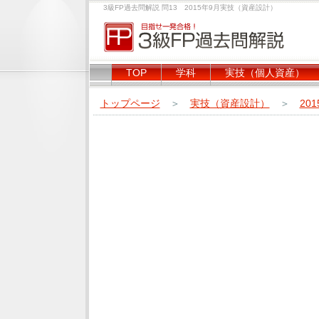
3級FP過去問解説 問13 2015年9月実技（資産設計）
TOP
学科
実技（個人資産）
トップページ
＞
実技（資産設計）
＞
20