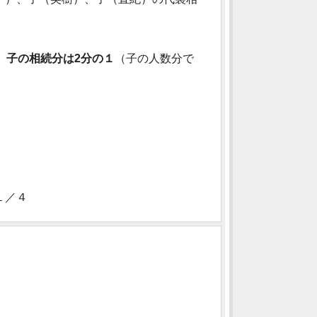
、子の相続分は2分の１
（子の人数分で
１／４