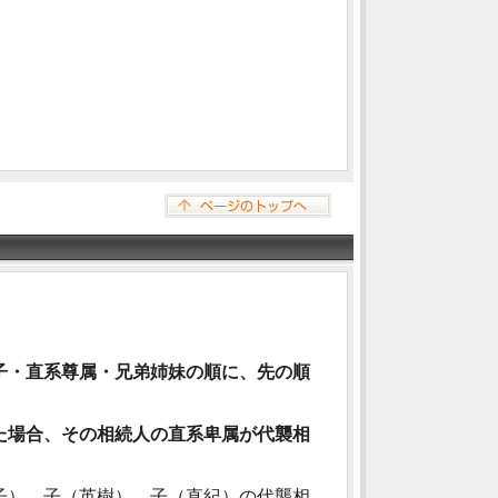
子・直系尊属・兄弟姉妹の順に、先の順
た場合、その相続人の直系卑属が代襲相
子）、子（英樹）、子（直紀）の代襲相