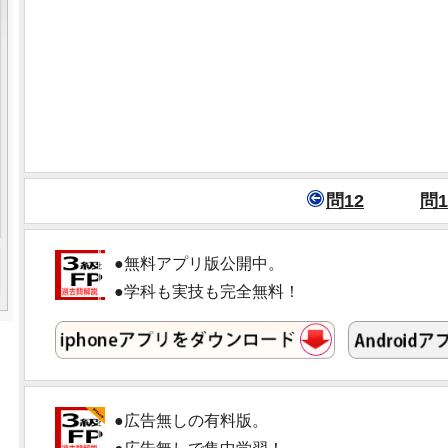
問12
問1
●無料アプリ版公開中。
●学科も実技も完全無料！
●広告無しの有料版。