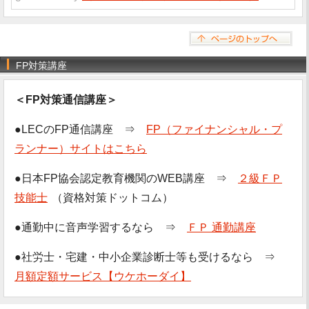
FP対策講座
＜FP対策通信講座＞
●LECのFP通信講座 ⇒
FP（ファイナンシャル・プ
ランナー）サイトはこちら
●日本FP協会認定教育機関のWEB講座 ⇒
２級ＦＰ
技能士
（資格対策ドットコム）
●通勤中に音声学習するなら ⇒
ＦＰ 通勤講座
●社労士・宅建・中小企業診断士等も受けるなら ⇒
月額定額サービス【ウケホーダイ】