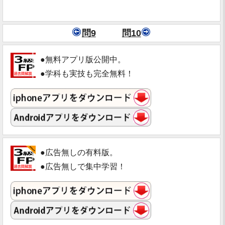
問9
問10
●無料アプリ版公開中。
●学科も実技も完全無料！
●広告無しの有料版。
●広告無しで集中学習！