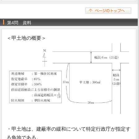
第4問 資料
＜甲土地の概要＞
・甲土地は、建蔽率の緩和について特定行政庁が指定す
る角地である。