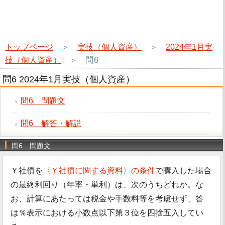
トップページ
＞
実技（個人資産）
＞
2024年1月実
技（個人資産）
＞
問6
問6 2024年1月実技（個人資産）
問6 問題文
問6 解答・解説
問6 問題文
Ｙ社債を
〈Ｙ社債に関する資料〉の条件
で購入した場合
の最終利回り（年率・単利）は、次のうちどれか。な
お、計算にあたっては税金や手数料等を考慮せず、答
は％表示における小数点以下第３位を四捨五入してい