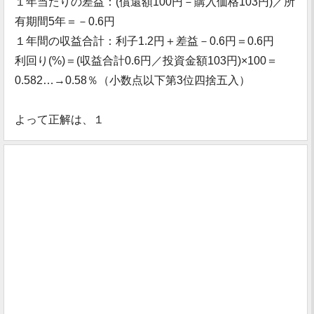
１年当たりの差益：(償還額100円－購入価格103円)／所
有期間5年＝－0.6円
１年間の収益合計：利子1.2円＋差益－0.6円＝0.6円
利回り(%)＝(収益合計0.6円／投資金額103円)×100＝
0.582…→0.58％（小数点以下第3位四捨五入）
よって正解は、１