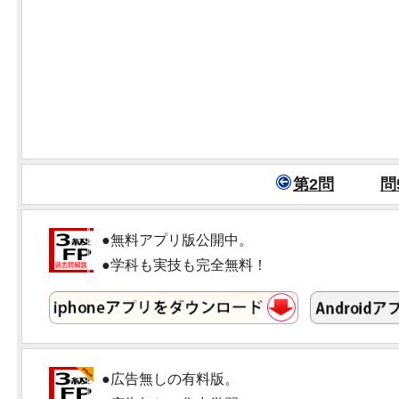
第2問
問
●無料アプリ版公開中。
●学科も実技も完全無料！
●広告無しの有料版。