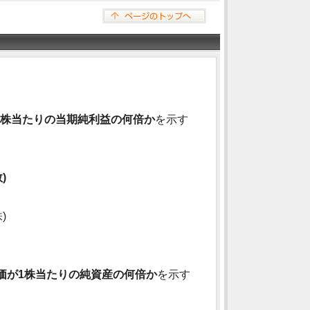
1株当たりの当期純利益の何倍か
を示す
)
)
価が1株当たりの純資産の何倍か
を示す