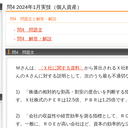
問4 2024年1月実技（個人資産）
問4 問題文と解答・解説
問4 問題文
問4 解答・解説
問4 問題文
Ｍさんは、
〈Ｘ社に関する資料〉
から算出されるＸ社
んのＡさんに対する説明として、次のうち最も不適切
1) 「株価の相対的な割高・割安の度合いを判断する
す。Ｘ社株式のＰＥＲは12.5倍、ＰＢＲは1.25倍です
2) 「会社の収益性や経営効率を測る指標として、Ｒ
す。一般に、ＲＯＥが高い会社ほど、資本の効率的な