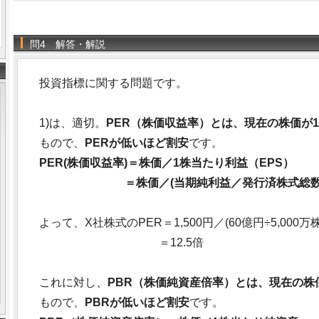
問4 解答・解説
投資指標に関する問題です。
1)は、適切。
PER（株価収益率）とは、現在の株価が
もので、
PERが低いほど割安
です。
PER(株価収益率)＝株価／1株当たり利益（EPS）
＝株価／(当期純利益／発行済株式総数
よって、X社株式のPER＝1,500円／(60億円÷5,000万株
＝12.5倍
これに対し、
PBR（株価純資産倍率）とは、現在の株
もので、
PBRが低いほど割安
です。