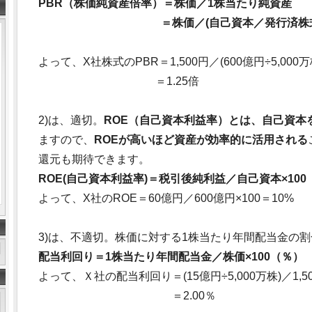
PBR（株価純資産倍率）＝株価／1株当たり純資産
＝株価／(自己資本／発行済株
よって、X社株式のPBR＝1,500円／(600億円÷5,000万
＝1.25倍
2)は、適切。
ROE（自己資本利益率）とは、自己資本
ますので、
ROEが高いほど資産が効率的に活用される
還元も期待できます。
ROE(自己資本利益率)＝税引後純利益／自己資本×100
よって、X社のROE＝60億円／600億円×100＝10%
3)は、不適切。株価に対する1株当たり年間配当金の
配当利回り＝1株当たり年間配当金／株価×100（％）
よって、Ｘ社の配当利回り＝(15億円÷5,000万株)／1,5
＝2.00％