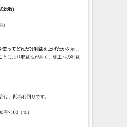
式総数)
株)
を使ってどれだけ利益を上げたか
を示し
ことにより収益性が高く、株主への利益
割合は、配当利回りです。
00円×100（％）