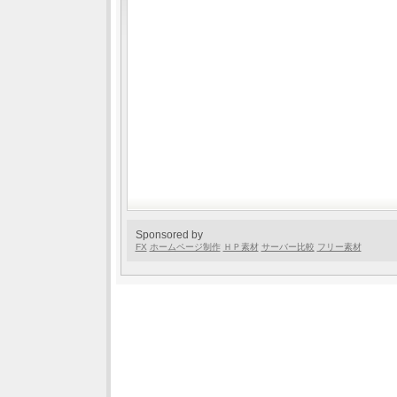
Sponsored by
FX
ホームページ制作
ＨＰ素材
サーバー比較
フリー素材