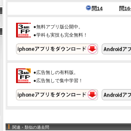
問14
問16
●無料アプリ版公開中。
●学科も実技も完全無料！
●広告無しの有料版。
●広告無しで集中学習！
関連・類似の過去問