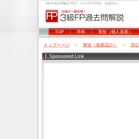
3級FP過去問解説 問15 2023年5月実技（資産設計）
TOP
学科
実技（個人資産）
トップページ
＞
実技（資産設計）
＞
20
Sponsored Link