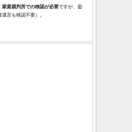
、
家庭裁判所での検認が必要
ですが、
公
書遺言も検認不要）。