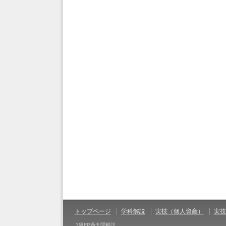
トップページ
学科解説
実技（個人資産）
実技
3級FP過去問解説