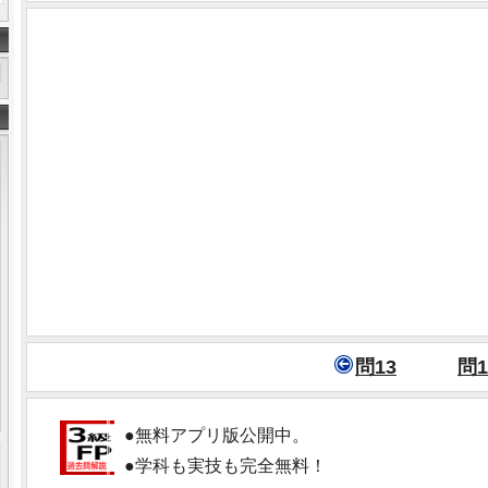
問13
問1
●無料アプリ版公開中。
●学科も実技も完全無料！