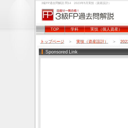
3級FP過去問解説 問14 2023年5月実技（資産設計）
TOP
学科
実技（個人資産）
トップページ
＞
実技（資産設計）
＞
20
Sponsored Link