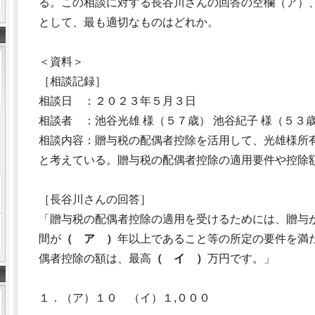
る。この相談に対する長谷川さんの回答の空欄（ア）
として、最も適切なものはどれか。
＜資料＞
［相談記録］
相談日 ：２０２３年５月３日
相談者 ：池谷光雄 様（５７歳） 池谷紀子 様（５３
相談内容：贈与税の配偶者控除を活用して、光雄様所
と考えている。贈与税の配偶者控除の適用要件や控除
［長谷川さんの回答］
「贈与税の配偶者控除の適用を受けるためには、贈与
間が
（ ア ）
年以上であること等の所定の要件を満
偶者控除の額は、最高
（ イ ）
万円です。」
１．（ア）１０ （イ）１,０００