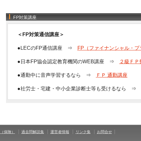
FP対策講座
＜FP対策通信講座＞
●LECのFP通信講座 ⇒
FP（ファイナンシャル・プ
●日本FP協会認定教育機関のWEB講座 ⇒
２級ＦＰ
●通勤中に音声学習するなら ⇒
ＦＰ 通勤講座
●社労士・宅建・中小企業診断士等も受けるなら 
（保険）
過去問解説集
運営者情報
リンク集
お問合せ