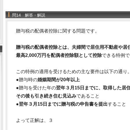
問14 解答・解説
贈与税の配偶者控除に関する問題です。
贈与税の配偶者控除とは、夫婦間で居住用不動産や居
最高2,000万円を配偶者控除額として控除
できる特例で
この特例の適用を受けるための主な要件は以下の通り
●贈与時の
婚姻期間が20年以上
●贈与を受けた年の
翌年３月15日までに、取得した居
その後も引き続き住む見込み
であること
●
翌年３月15日までに贈与税の申告書を提出
すること
よって正解は、３