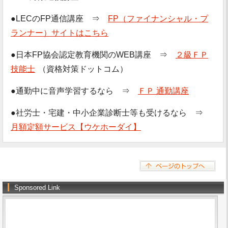
●LECのFP通信講座 ⇒
FP（ファイナンシャル・プ
ランナー）サイトはこちら
●日本FP協会認定教育機関のWEB講座 ⇒
２級ＦＰ
技能士
（資格対策ドットコム）
●通勤中に音声学習するなら ⇒
ＦＰ 通勤講座
●社労士・宅建・中小企業診断士等も受けるなら ⇒
月額定額サービス【ウケホーダイ】
Sponsored Link