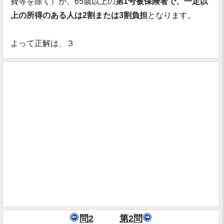
費等を除く）が、65歳以上の
第1号被保険者で、一定以
上の所得のある人は2割または3割負担
となります。
よって正解は、３
問2
第2問