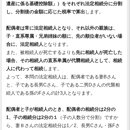
遺産に係る基礎控除額」）をそれぞれ法定相続分に分割
し、分割後の金額に応じた税率で算出
します。
配偶者は常に法定相続人となり、それ以外の親族は、
子・直系尊属・兄弟姉妹の順に、先の順位者がいない場
合に、法定相続人
となります。
また、被相続人が死亡するよりも
先に相続人が死亡した
場合、その相続人の直系卑属が代襲相続人として、相続
人に代わって相続
します。
よって、本問の法定相続人は、配偶者である妻Bさん
と、子である長男Cさん、子である二男Dさんの代襲相
続人である孫のFさんの計3人となります。
配偶者と子が相続人のとき、配偶者の相続分は2分の
1、子の相続分は2分の１
（子の人数分で分割）ですか
ら、妻Ｂさんの法定相続分は1／2、長男Cさん・孫Fさ