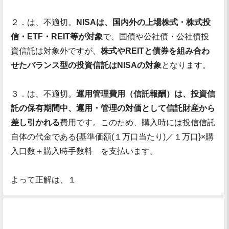
２．は、不適切。
NISAは、国内外の上場株式・株式投
信・ETF・REIT等が対象
で、国債や公社債・公社債投
資信託は対象外ですが、
株式やREITと債券を組み合わ
せたバランス型の投資信託はNISAの対象
となります。
３．は、不適切。
運用管理費用（信託報酬）は、投資信
託の保有期間中、運用・管理の対価として信託財産から
差し引かれる
費用です。このため、購入時には投信信託
自体の代金である{基準価額(１万口当たり)／１万口}×購
入口数＋購入時手数料 を支払います。
よって正解は、１