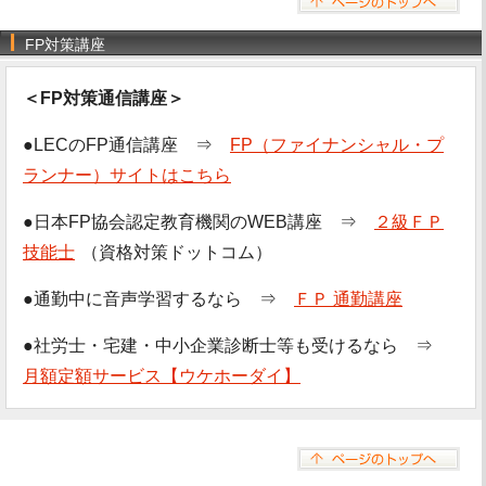
FP対策講座
＜FP対策通信講座＞
●LECのFP通信講座 ⇒
FP（ファイナンシャル・プ
ランナー）サイトはこちら
●日本FP協会認定教育機関のWEB講座 ⇒
２級ＦＰ
技能士
（資格対策ドットコム）
●通勤中に音声学習するなら ⇒
ＦＰ 通勤講座
●社労士・宅建・中小企業診断士等も受けるなら ⇒
月額定額サービス【ウケホーダイ】