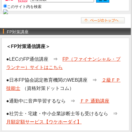
このサイト内を検索
FP対策講座
＜FP対策通信講座＞
●LECのFP通信講座 ⇒
FP（ファイナンシャル・プ
ランナー）サイトはこちら
●日本FP協会認定教育機関のWEB講座 ⇒
２級ＦＰ
技能士
（資格対策ドットコム）
●通勤中に音声学習するなら ⇒
ＦＰ 通勤講座
●社労士・宅建・中小企業診断士等も受けるなら ⇒
月額定額サービス【ウケホーダイ】