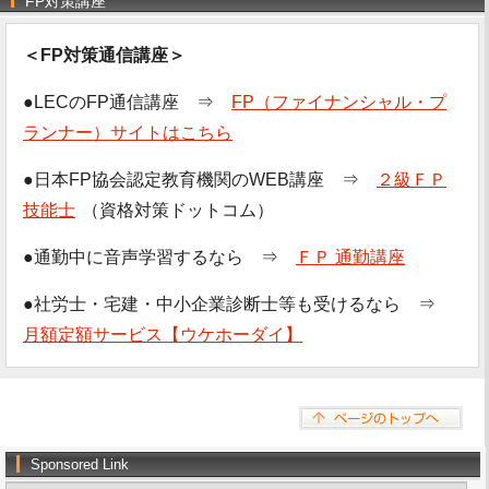
FP対策講座
＜FP対策通信講座＞
●LECのFP通信講座 ⇒
FP（ファイナンシャル・プ
ランナー）サイトはこちら
●日本FP協会認定教育機関のWEB講座 ⇒
２級ＦＰ
技能士
（資格対策ドットコム）
●通勤中に音声学習するなら ⇒
ＦＰ 通勤講座
●社労士・宅建・中小企業診断士等も受けるなら ⇒
月額定額サービス【ウケホーダイ】
Sponsored Link