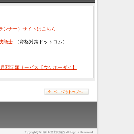
ランナー）サイトはこちら
技能士
（資格対策ドットコム）
⇒
月額定額サービス【ウケホーダイ】
Copyright(C) 3級FP過去問解説 All Rights Reserved.