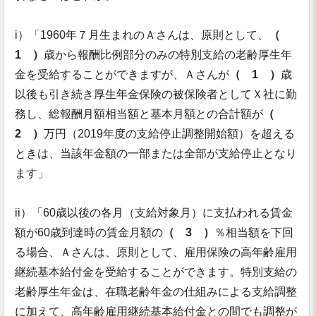
i）「1960年７月生まれのＡさんは、原則として、
（
1 ）
歳から報酬比例部分のみの特別支給の老齢厚生年
金を受給することができますが、Ａさんが
（ 1 ）
歳
以後も引き続き厚生年金保険の被保険者としてＸ社に勤
務し、総報酬月額相当額と基本月額との合計額が
（
2 ）
万円（2019年度の支給停止調整開始額）を超える
ときは、当該年金額の一部または全部が支給停止となり
ます」
ii）「60歳以後の各月（支給対象月）に支払われる賃金
額が60歳到達時の賃金月額の
（ 3 ）
％相当額を下回
る場合、Ａさんは、原則として、雇用保険の高年齢雇用
継続基本給付金を受給することができます。特別支給の
老齢厚生年金は、在職老齢年金の仕組みによる支給調整
に加えて、高年齢雇用継続基本給付金との間でも調整が