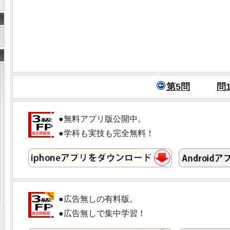
第5問
問1
●無料アプリ版公開中。
●学科も実技も完全無料！
●広告無しの有料版。
●広告無しで集中学習！