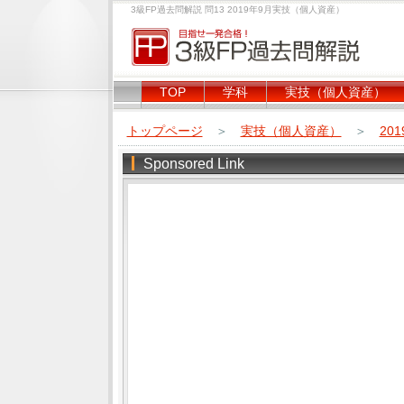
3級FP過去問解説 問13 2019年9月実技（個人資産）
TOP
学科
実技（個人資産）
トップページ
＞
実技（個人資産）
＞
20
Sponsored Link