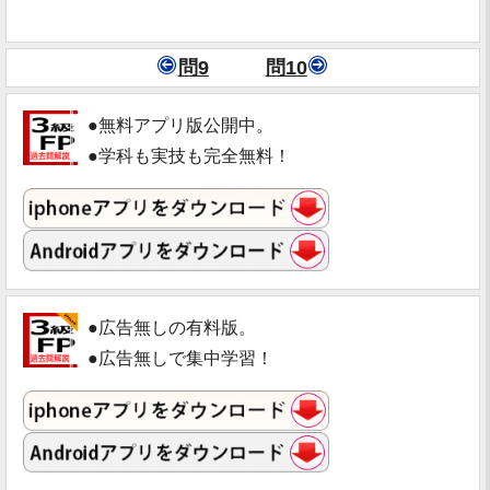
問9
問10
●無料アプリ版公開中。
●学科も実技も完全無料！
●広告無しの有料版。
●広告無しで集中学習！