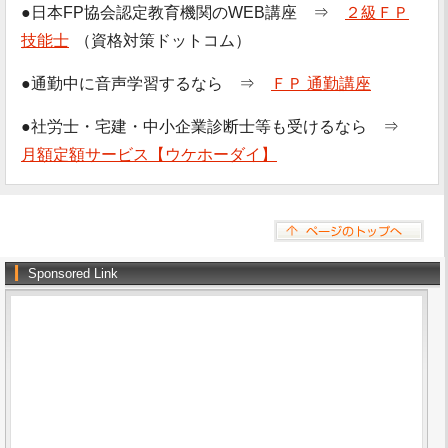
●日本FP協会認定教育機関のWEB講座 ⇒
２級ＦＰ
技能士
（資格対策ドットコム）
●通勤中に音声学習するなら ⇒
ＦＰ 通勤講座
●社労士・宅建・中小企業診断士等も受けるなら ⇒
月額定額サービス【ウケホーダイ】
Sponsored Link