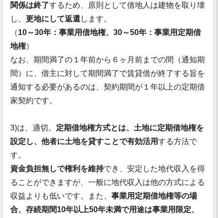
関係は終了
するため、原則として借地人は建物を取り壊
し、
更地にして返還
します。
（
10～30年：事業用借地権、30～50年：事業用定期借
地権
）
なお、期間満了の１年前から６ヶ月前までの間（通知期
間）に、借主に対して期間満了で賃貸借が終了する旨を
通知する必要があるのは、契約期間が１年以上の定期借
家契約です。
3)は、適切。
定期借地権方式とは、土地に定期借地権を
設定し、他者に土地を貸すことで有効活用
する方法で
す。
資金負担無しで権利を維持
でき、安定した地代収入を得
ることができますが、一般に地代収入は他の方式による
収益よりも低いです。また、
事業用定期借地権等の場
合、存続期間10年以上50年未満で用途は事業用限定、