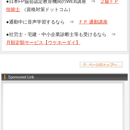
●日本FP協会認定教育機関のWEB講座 ⇒
２級ＦＰ
技能士
（資格対策ドットコム）
●通勤中に音声学習するなら ⇒
ＦＰ 通勤講座
●社労士・宅建・中小企業診断士等も受けるなら ⇒
月額定額サービス【ウケホーダイ】
Sponsored Link