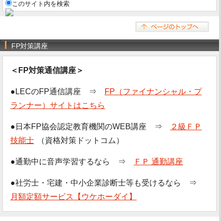
このサイト内を検索
FP対策講座
＜FP対策通信講座＞
●LECのFP通信講座 ⇒
FP（ファイナンシャル・プ
ランナー）サイトはこちら
●日本FP協会認定教育機関のWEB講座 ⇒
２級ＦＰ
技能士
（資格対策ドットコム）
●通勤中に音声学習するなら ⇒
ＦＰ 通勤講座
●社労士・宅建・中小企業診断士等も受けるなら ⇒
月額定額サービス【ウケホーダイ】