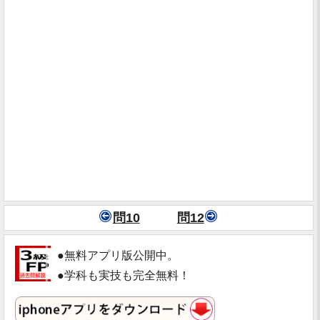
問10
問12
●無料アプリ版公開中。
●学科も実技も完全無料！