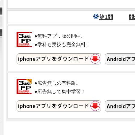
第1問
問
●無料アプリ版公開中。
●学科も実技も完全無料！
●広告無しの有料版。
●広告無しで集中学習！