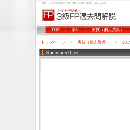
3級FP過去問解説 問1 2019年9月実技（個人資産）
TOP
学科
実技（個人資産）
トップページ
＞
実技（個人資産）
＞
20
Sponsored Link