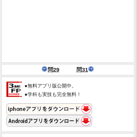
問29
問31
●無料アプリ版公開中。
●学科も実技も完全無料！