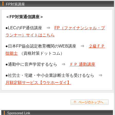
FP対策講座
＜FP対策通信講座＞
●LECのFP通信講座 ⇒
FP（ファイナンシャル・プ
ランナー）サイトはこちら
●日本FP協会認定教育機関のWEB講座 ⇒
２級ＦＰ
技能士
（資格対策ドットコム）
●通勤中に音声学習するなら ⇒
ＦＰ 通勤講座
●社労士・宅建・中小企業診断士等も受けるなら ⇒
月額定額サービス【ウケホーダイ】
Sponsored Link