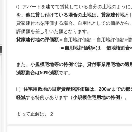
i）アパートを建てて賃貸している自分の土地のように
を、他に貸し付けている場合の土地は、貸家建付地
と
貸家建付地を評価する場合、自用地としての価格から
評価額を差し引いた額となります。
貸家建付地の評価額
＝自用地評価額－自用地評価額×借
＝自用地評価額×(１－借地権割合
また、
小規模宅地等の特例では、貸付事業用宅地の適用
減額割合は50%減額
です。
ii）
住宅用敷地の固定資産税評価額は、200㎡までの部分
軽減
する特例があります（
小規模住宅用地の特例
）。
よって正解は、２