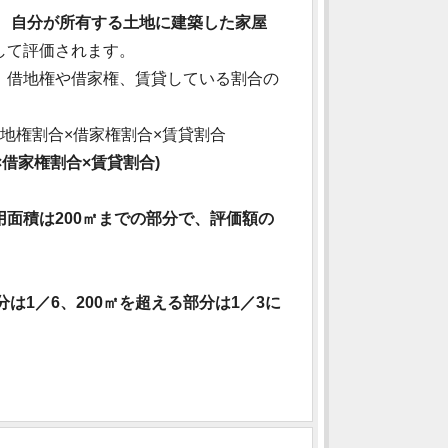
、
自分が所有する土地に建築した家屋
して評価されます。
、借地権や借家権、賃貸している割合の
地権割合×借家権割合×賃貸割合
×借家権割合×賃貸割合)
面積は200㎡までの部分で、評価額の
は1／6、200㎡を超える部分は1／3に