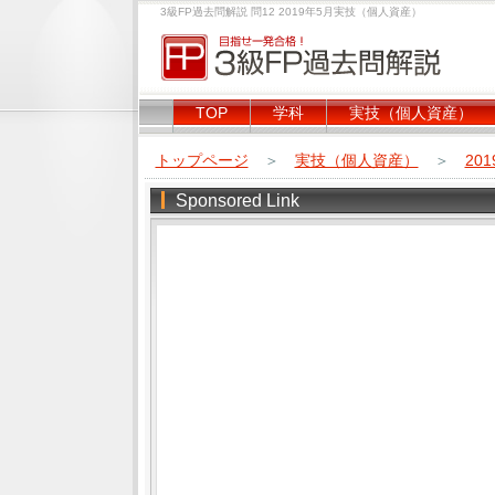
3級FP過去問解説 問12 2019年5月実技（個人資産）
TOP
学科
実技（個人資産）
トップページ
＞
実技（個人資産）
＞
20
Sponsored Link