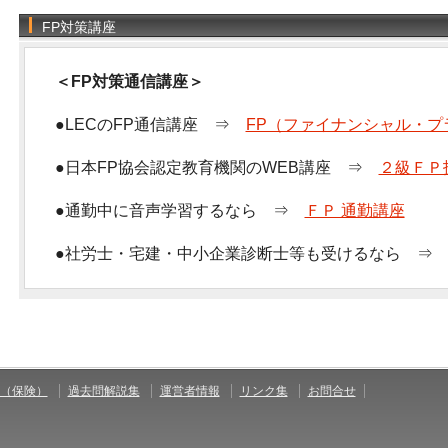
FP対策講座
＜FP対策通信講座＞
●LECのFP通信講座 ⇒
FP（ファイナンシャル・プ
●日本FP協会認定教育機関のWEB講座 ⇒
２級ＦＰ
●通勤中に音声学習するなら ⇒
ＦＰ 通勤講座
●社労士・宅建・中小企業診断士等も受けるなら 
（保険）
過去問解説集
運営者情報
リンク集
お問合せ