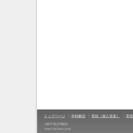
トップページ
学科解説
実技（個人資産）
実技
3級FP過去問解説
https://fp3test.com/