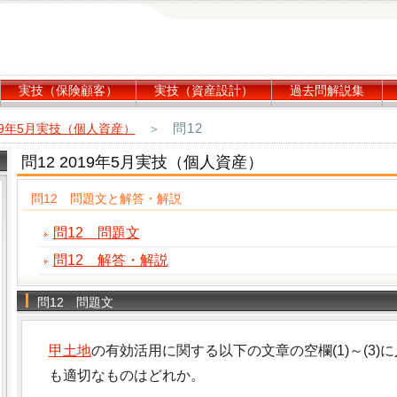
実技（保険顧客）
実技（資産設計）
過去問解説集
問12
19年5月実技（個人資産）
＞
問12 2019年5月実技（個人資産）
問12 問題文と解答・解説
問12 問題文
問12 解答・解説
問12 問題文
甲土地
の有効活用に関する以下の文章の空欄(1)～(3
も適切なものはどれか。