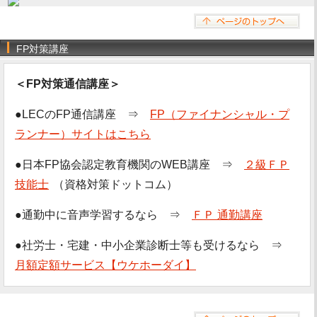
FP対策講座
＜FP対策通信講座＞
●LECのFP通信講座 ⇒
FP（ファイナンシャル・プ
ランナー）サイトはこちら
●日本FP協会認定教育機関のWEB講座 ⇒
２級ＦＰ
技能士
（資格対策ドットコム）
●通勤中に音声学習するなら ⇒
ＦＰ 通勤講座
●社労士・宅建・中小企業診断士等も受けるなら ⇒
月額定額サービス【ウケホーダイ】