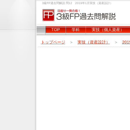
3級FP過去問解説 問12 2019年1月実技（資産設計）
TOP
学科
実技（個人資産）
トップページ
＞
実技（資産設計）
＞
20