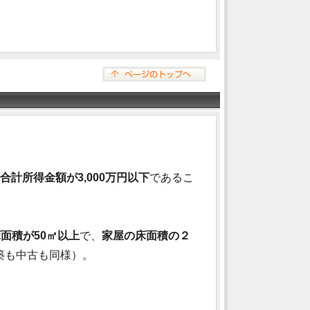
計所得金額が3,000万円以下
であるこ
面積が50㎡以上
で、
家屋の床面積の２
築も中古も同様）。