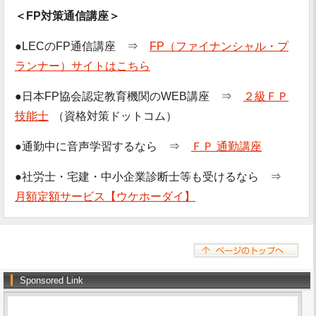
＜FP対策通信講座＞
●LECのFP通信講座 ⇒
FP（ファイナンシャル・プ
ランナー）サイトはこちら
●日本FP協会認定教育機関のWEB講座 ⇒
２級ＦＰ
技能士
（資格対策ドットコム）
●通勤中に音声学習するなら ⇒
ＦＰ 通勤講座
●社労士・宅建・中小企業診断士等も受けるなら ⇒
月額定額サービス【ウケホーダイ】
Sponsored Link