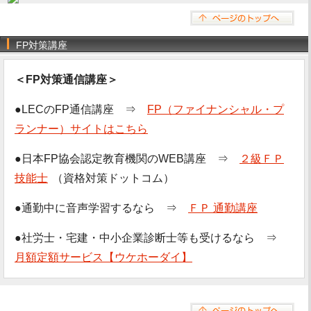
FP対策講座
＜FP対策通信講座＞
●LECのFP通信講座 ⇒
FP（ファイナンシャル・プ
ランナー）サイトはこちら
●日本FP協会認定教育機関のWEB講座 ⇒
２級ＦＰ
技能士
（資格対策ドットコム）
●通勤中に音声学習するなら ⇒
ＦＰ 通勤講座
●社労士・宅建・中小企業診断士等も受けるなら ⇒
月額定額サービス【ウケホーダイ】