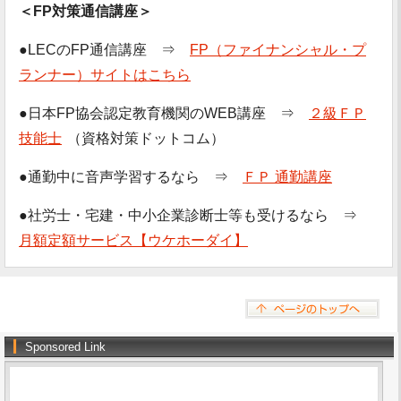
＜FP対策通信講座＞
●LECのFP通信講座 ⇒
FP（ファイナンシャル・プ
ランナー）サイトはこちら
●日本FP協会認定教育機関のWEB講座 ⇒
２級ＦＰ
技能士
（資格対策ドットコム）
●通勤中に音声学習するなら ⇒
ＦＰ 通勤講座
●社労士・宅建・中小企業診断士等も受けるなら ⇒
月額定額サービス【ウケホーダイ】
Sponsored Link