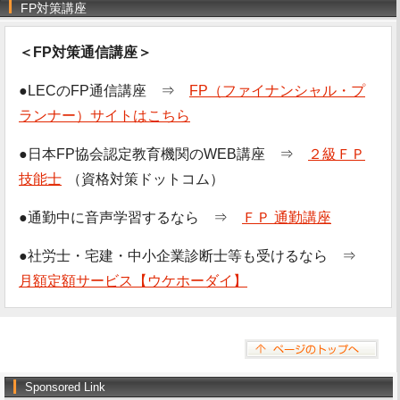
FP対策講座
＜FP対策通信講座＞
●LECのFP通信講座 ⇒
FP（ファイナンシャル・プ
ランナー）サイトはこちら
●日本FP協会認定教育機関のWEB講座 ⇒
２級ＦＰ
技能士
（資格対策ドットコム）
●通勤中に音声学習するなら ⇒
ＦＰ 通勤講座
●社労士・宅建・中小企業診断士等も受けるなら ⇒
月額定額サービス【ウケホーダイ】
Sponsored Link