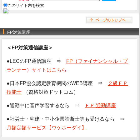
このサイト内を検索
FP対策講座
＜FP対策通信講座＞
●LECのFP通信講座 ⇒
FP（ファイナンシャル・プ
ランナー）サイトはこちら
●日本FP協会認定教育機関のWEB講座 ⇒
２級ＦＰ
技能士
（資格対策ドットコム）
●通勤中に音声学習するなら ⇒
ＦＰ 通勤講座
●社労士・宅建・中小企業診断士等も受けるなら ⇒
月額定額サービス【ウケホーダイ】